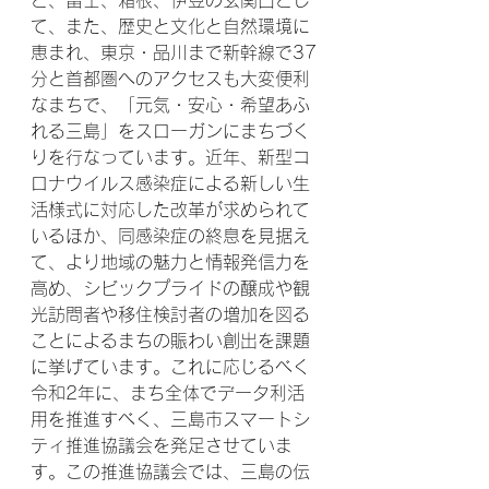
て、また、歴史と文化と自然環境に
恵まれ、東京・品川まで新幹線で37
分と首都圏へのアクセスも大変便利
なまちで、「元気・安心・希望あふ
れる三島」をスローガンにまちづく
りを行なっています。近年、新型コ
ロナウイルス感染症による新しい生
活様式に対応した改革が求められて
いるほか、同感染症の終息を見据え
て、より地域の魅力と情報発信力を
高め、シビックプライドの醸成や観
光訪問者や移住検討者の増加を図る
ことによるまちの賑わい創出を課題
に挙げています。これに応じるべく
令和2年に、まち全体でデータ利活
用を推進すべく、三島市スマートシ
ティ推進協議会を発足させていま
す。この推進協議会では、三島の伝