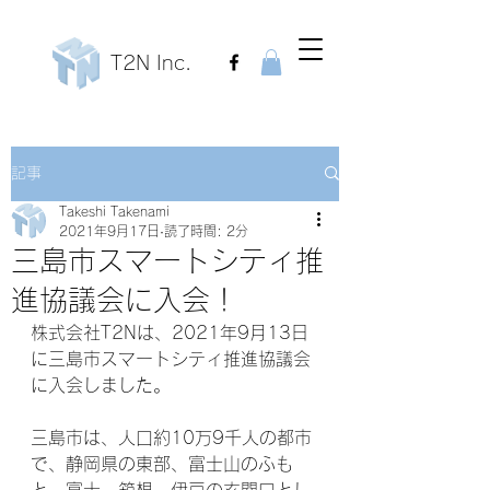
T2N Inc.
記事
Takeshi Takenami
2021年9月17日
読了時間: 2分
三島市スマートシティ推
進協議会に入会！
株式会社T2Nは、2021年9月13日
に三島市スマートシティ推進協議会
に入会しました。
三島市は、人口約10万9千人の都市
で、静岡県の東部、富士山のふも
と、富士、箱根、伊豆の玄関口とし